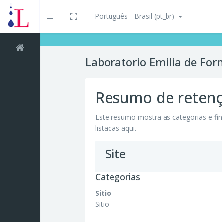
Português - Brasil ‎(pt_br)‎
Toggle fullscreen
Expandir
Ir para o conteúdo principal
Laboratorio Emilia de Fo
Resumo de retenç
Este resumo mostra as categorias e fin
listadas aqui.
Site
Categorias
Sitio
Sitio